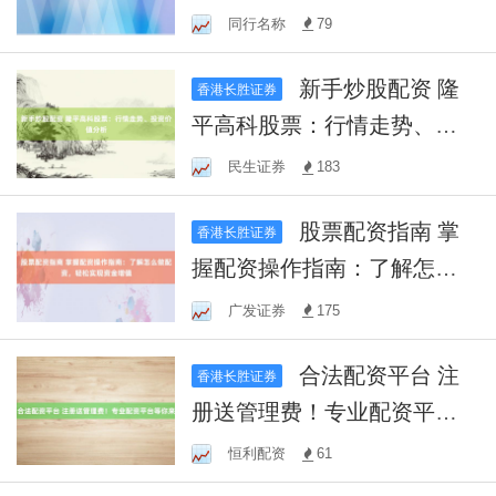
练手，掌握投资技巧！
同行名称
79
新手炒股配资 隆
香港长胜证券
平高科股票：行情走势、投
资价值分析
民生证券
183
股票配资指南 掌
香港长胜证券
握配资操作指南：了解怎么
做配资，轻松实现资金增值
广发证券
175
合法配资平台 注
香港长胜证券
册送管理费！专业配资平台
等你来
恒利配资
61