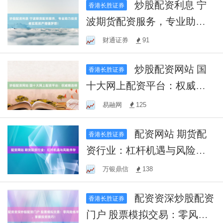
炒股配资利息 宁
香港长胜证券
波期货配资服务，专业助力
投资者实现资产增值梦想！
财通证券
91
炒股配资网站 国
香港长胜证券
十大网上配资平台：权威精
选榜
易融网
125
配资网站 期货配
香港长胜证券
资行业：杠杆机遇与风险并
存
万银鼎信
138
配资资深炒股配资
香港长胜证券
门户 股票模拟交易：零风险