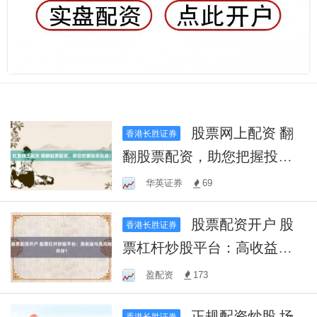
股票网上配资 翻
香港长胜证券
翻股票配资，助您把握投资
机遇！
华英证券
69
股票配资开户 股
香港长胜证券
票杠杆炒股平台：高收益与
高风险并存？
盈配资
173
正规配资炒股 场
香港长胜证券