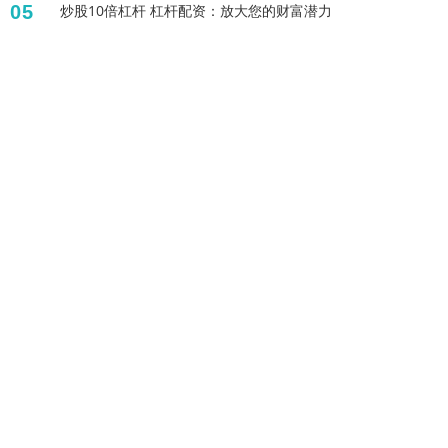
05
炒股10倍杠杆 杠杆配资：放大您的财富潜力
标签列表
配资炒股
杠杆炒股股票
杠杆融资炒股
网上股票杠杆平台
配资论坛
正规股票配资公司
买股票怎么开户
配资平台网址
网上股票配资
十大杠杆炒股平台
配资世界网
股票配资排名
全部话题标签