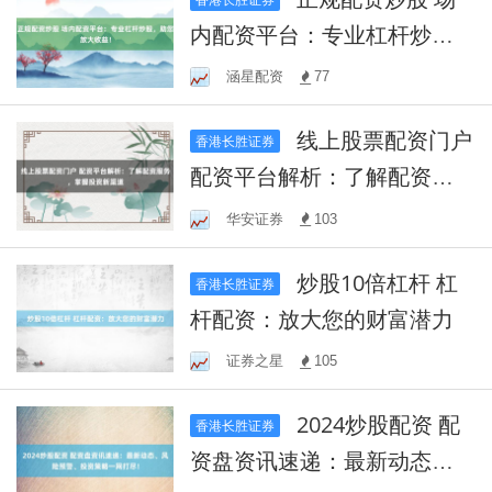
内配资平台：专业杠杆炒
股，助您放大收益！
涵星配资
77
线上股票配资门户
香港长胜证券
配资平台解析：了解配资服
务，掌握投资新渠道
华安证券
103
炒股10倍杠杆 杠
香港长胜证券
杆配资：放大您的财富潜力
证券之星
105
2024炒股配资 配
香港长胜证券
资盘资讯速递：最新动态、