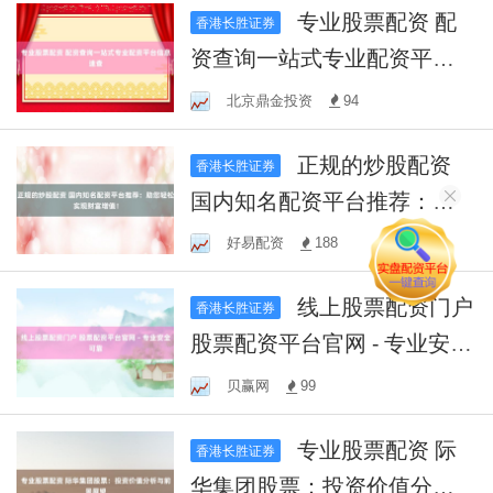
专业股票配资 配
香港长胜证券
资查询一站式专业配资平台
信息速查
北京鼎金投资
94
正规的炒股配资
香港长胜证券
国内知名配资平台推荐：助
您轻松实现财富增值！
好易配资
188
线上股票配资门户
香港长胜证券
股票配资平台官网 - 专业安全
可靠
贝赢网
99
专业股票配资 际
香港长胜证券
华集团股票：投资价值分析