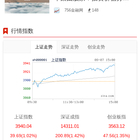
与前景展望
756金融网
148
行情指数
上证走势
深证走势
创业走势
上证指数
深证成指
创业板指
3940.04
14311.01
3563.12
39.69
(1.02%)
200.89
(1.42%)
47.56
(1.35%)