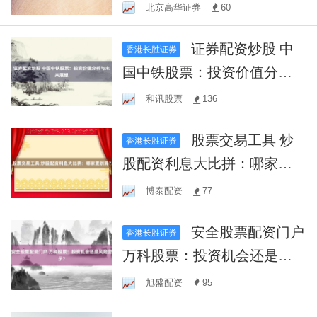
风险预警、投资策略一网打
北京高华证券
60
尽！
证券配资炒股 中
香港长胜证券
国中铁股票：投资价值分析
与未来展望
和讯股票
136
股票交易工具 炒
香港长胜证券
股配资利息大比拼：哪家更
划算？
博泰配资
77
安全股票配资门户
香港长胜证券
万科股票：投资机会还是风
险警示？
旭盛配资
95